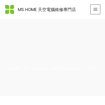
Skip
to
MS HOME 天空電腦維修專門店
content
我們深知，每一台電腦背後，都是客戶珍貴的資料、工作與生
活。